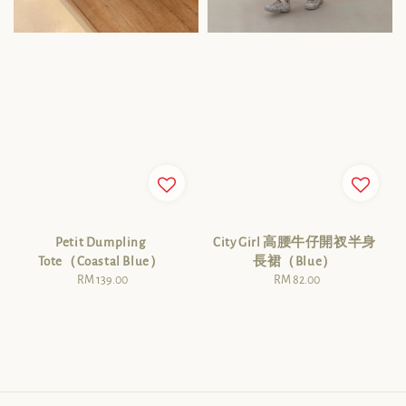
Petit Dumpling
City Girl 高腰牛仔開衩半身
Tote（Coastal Blue）
長裙（Blue）
RM 139.00
Regular
RM 82.00
Regular
price
price