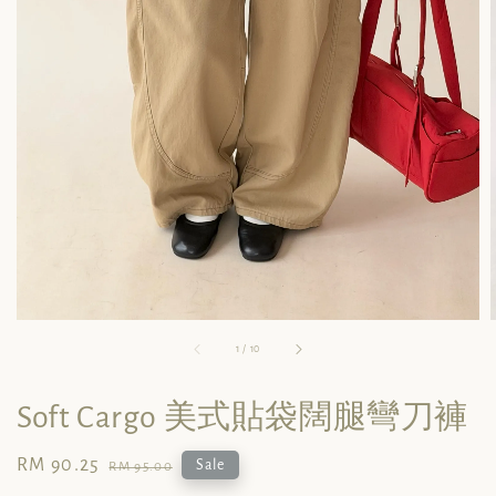
1
/
10
Soft Cargo 美式貼袋闊腿彎刀褲
Sale
RM 90.25
Regular
Sale
RM 95.00
price
price