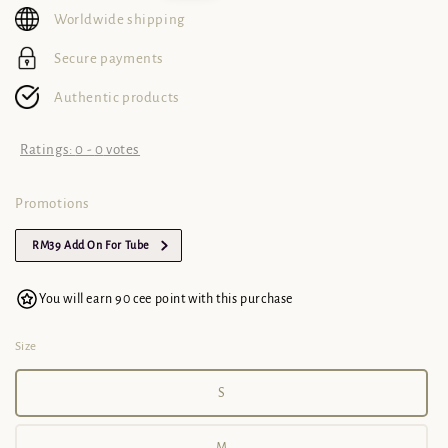
Worldwide shipping
Secure payments
Authentic products
Ratings:
0
-
0
votes
Promotions
RM39 Add On For Tube
You will earn 90 cee point with this purchase
Size
S