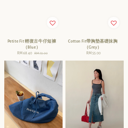
Petite Fit 輕復古牛仔短褲
Cotton Fit帶胸墊基礎抹胸
（Blue）
（Grey）
Sale
RM 68.40
Regular
RM 55.00
Regular
RM 72.00
price
price
price