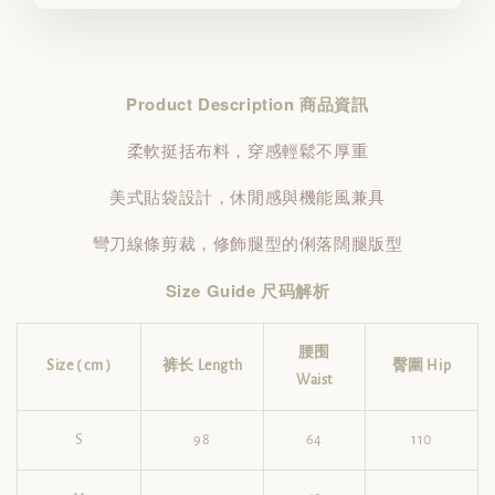
Product Description 商品資訊
柔軟挺括布料，穿感輕鬆不厚重
美式貼袋設計，休閒感與機能風兼具
彎刀線條剪裁，修飾腿型的俐落闊腿版型
Size Guide 尺码解析
腰围
Size ( cm )
裤长 Length
臀圍 Hip
Waist
S
98
64
110