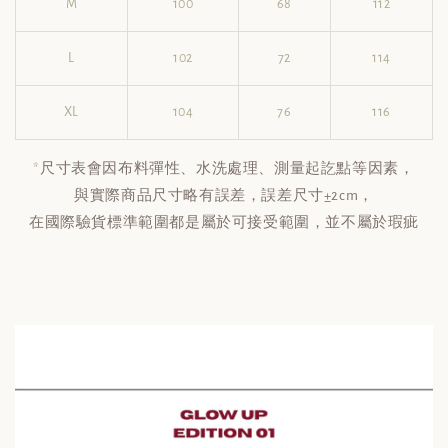
M
100
68
112
L
102
72
114
XL
104
76
116
*
尺寸表會因布料彈性、水洗處理、測量起訖點等因素，
與實際商品尺寸略有誤差，誤差尺寸±2cm，
在國際驗貨標準範圍都是屬於可接受範圍，並不屬於瑕疵