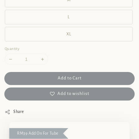
M
L
XL
Quantity
Add to Cart
Add to wishlist
Share
RM39 Add On For Tube