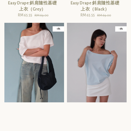
Easy Drape 斜肩隨性基礎
Easy Drape 斜肩隨性基礎
上衣（Grey）
上衣（Black）
Sale
RM 65.55
Regular
Sale
RM 65.55
Regular
RM 69.00
RM 69.00
price
price
price
price
- 5%
- 5%