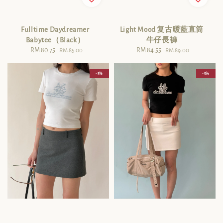
Light Mood 复古暖藍直筒
Fulltime Daydreamer
牛仔長褲
Babytee（Black）
Sale
RM 84.55
Regular
Sale
RM 80.75
Regular
RM 89.00
RM 85.00
price
price
price
price
- 5%
- 5%