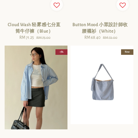
Cloud Wash 轻雾感七分直
Button Mood 小眾設計師收
筒牛仔褲（Blue）
腰襯衫（White）
Sale
RM 71.25
Regular
Sale
RM 68.40
Regular
RM 75.00
RM 72.00
price
price
price
price
- 5%
New