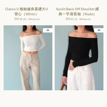
Classic U 無袖修身基礎大U
Sunlit Basic Off Shoulder 經
背心（White）
典一字肩長袖（Nude）
Sale
RM 58.90
Regular
Sale
RM 65.55
Regular
RM 62.00
RM 69.00
price
price
price
price
- 5%
- 5%