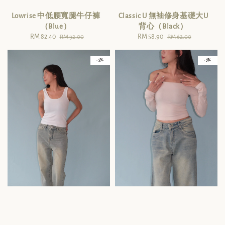
Lowrise 中低腰寬腿牛仔褲
Classic U 無袖修身基礎大U
（Blue）
背心（Black）
Sale
RM 82.40
Regular
Sale
RM 58.90
Regular
RM 92.00
RM 62.00
price
price
price
price
- 5%
- 5%