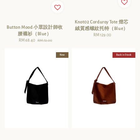
Knot02 Corduroy Tote 燈芯
Button Mood 小眾設計師收
絨質感螺紋托特（Blue）
腰襯衫（Blue）
RM 129.00
Regular
Sale
RM 68.40
Regular
RM 72.00
price
price
price
New
Back in Stock