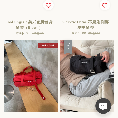
Cool Lingerie 美式鱼骨修身
Side-tie Detail 不規則側綁
吊带（Brown）
夏季吊帶
Sale
RM 44.00
Regular
Sale
RM 60.00
Regular
RM 55.00
RM 75.00
price
price
price
price
Sale
Back in Stock