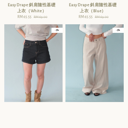
Easy Drape 斜肩隨性基礎
Easy Drape 斜肩隨性基礎
上衣（White）
上衣（Blue）
Sale
RM 65.55
Regular
Sale
RM 65.55
Regular
RM 69.00
RM 69.00
price
price
price
price
- 5%
- 5%