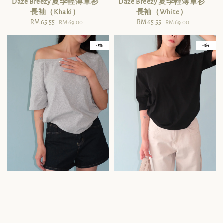
Daze Breezy 夏季輕薄罩衫
Daze Breezy 夏季輕薄罩衫
長袖（Khaki）
長袖（White）
Sale
RM 65.55
Regular
Sale
RM 65.55
Regular
RM 69.00
RM 69.00
price
price
price
price
- 5%
- 5%