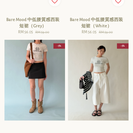
Bare Mood 中低腰質感西装
Bare Mood 中低腰質感西装
短裙（Grey）
短裙（White）
Sale
RM 56.05
Regular
Sale
RM 56.05
Regular
RM 59.00
RM 59.00
price
price
price
price
- 5%
- 5%