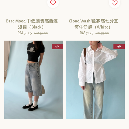
Bare Mood 中低腰質感西装
Cloud Wash 轻雾感七分直
短裙（Black）
筒牛仔褲（White）
Sale
RM 56.05
Regular
Sale
RM 71.25
Regular
RM 59.00
RM 75.00
price
price
price
price
- 5%
- 5%