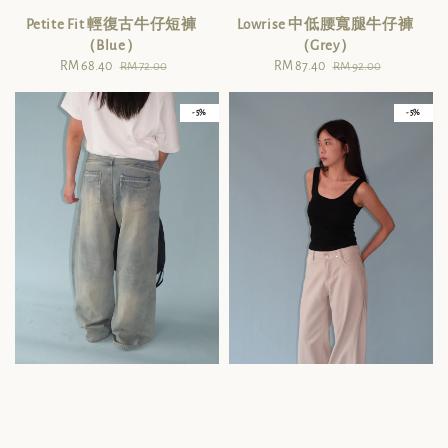
Petite Fit 輕復古牛仔短褲
Lowrise 中低腰寬腿牛仔褲
（Blue）
（Grey）
Sale
RM 68.40
Regular
Sale
RM 87.40
Regular
RM 72.00
RM 92.00
price
price
price
price
- 5%
- 5%