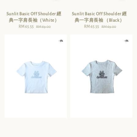
Sunlit Basic Off Shoulder 經
Sunlit Basic Off Shoulder 經
典一字肩長袖（White）
典一字肩長袖 （Black）
Sale
RM 65.55
Regular
Sale
RM 65.55
Regular
RM 69.00
RM 69.00
price
price
price
price
- 5%
- 5%