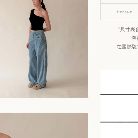
Free size
*
尺寸表
與
在國際驗