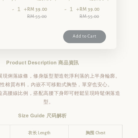
-
+
-
+
-
+
RM 39.00
RM 39.00
RM 55.00
RM 55.00
Add to Cart
Product Description 商品資訊
展現俐落線條，修身版型塑造乾淨利落的上半身輪廓。
彈性棉質布料，內嵌不可移動式胸墊，單穿也安心。
拉高腰線比例，搭配高腰下身即可輕鬆呈現時髦俐落造
型。
Size Guide 尺码解析
衣长 Length
胸围 Chest