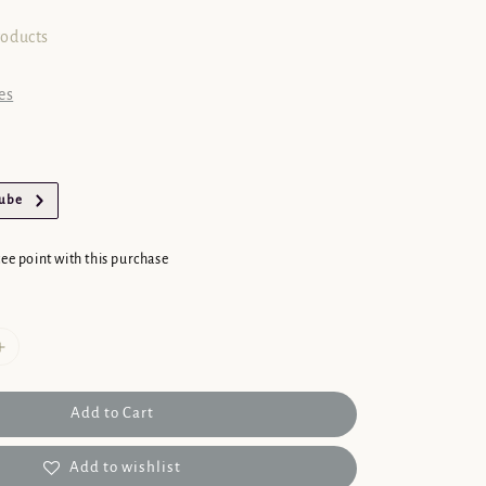
roducts
es
Tube
cee point with this purchase
Add to Cart
Add to wishlist