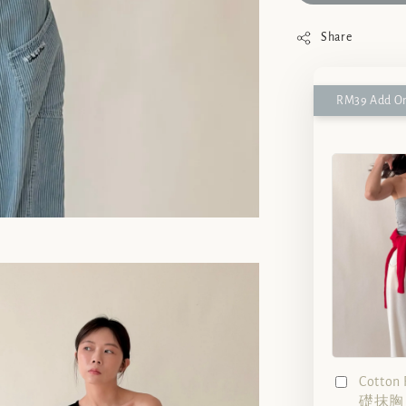
Share
RM39 Add On
Cotto
礎抹胸（