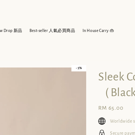
w Drop 新品
Best-seller 人氣必買商品
In House Carry 👜
- 5%
Slee
（Blac
Regular
RM 65.00
price
Worldwide 
Secure pay