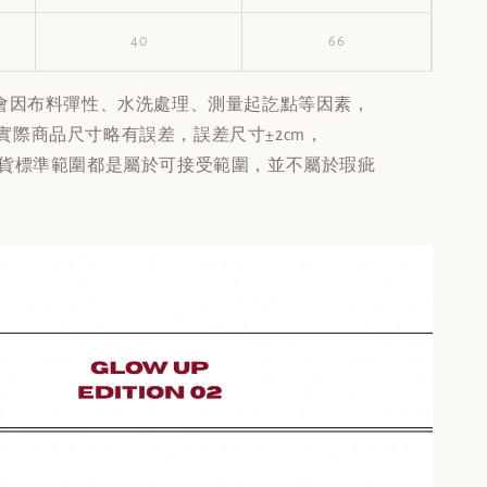
40
66
會因布料彈性、水洗處理、測量起訖點等因素，
實際商品尺寸略有誤差，誤差尺寸±2cm，
貨標準範圍都是屬於可接受範圍，並不屬於瑕疵