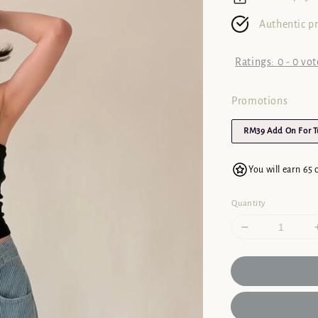
Authentic p
Ratings:
0
-
0
vot
Promotions
RM39 Add On For 
You will earn 65 
Quantity