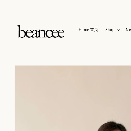
Home 首页
Shop
Ne