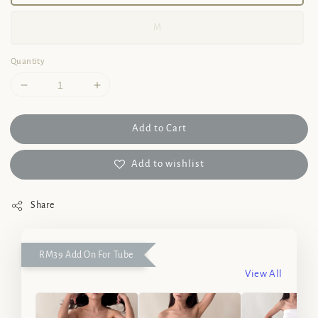
M
Quantity
Add to Cart
Add to wishlist
Share
RM39 Add On For Tube
View All