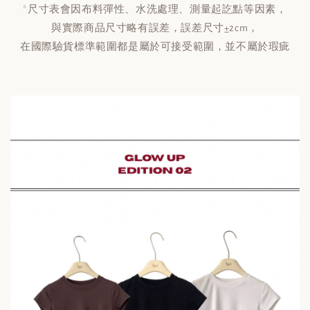
*
尺寸表會因布料彈性、水洗處理、測量起訖點等因素，
與實際商品尺寸略有誤差，誤差尺寸±2cm，
在國際驗貨標準範圍都是屬於可接受範圍，並不屬於瑕疵