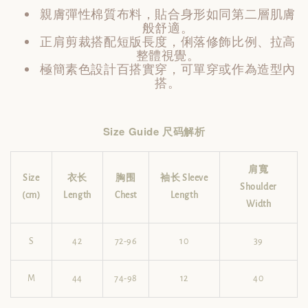
親膚彈性棉質布料，貼合身形如同第二層肌膚
般舒適。
正肩剪裁搭配短版長度，俐落修飾比例、拉高
整體視覺。
極簡素色設計百搭實穿，可單穿或作為造型內
搭。
Size Guide 尺码解析
肩寬
Size
衣长
胸围
袖长 Sleeve
Shoulder
(cm)
Length
Chest
Length
Width
S
42
72-96
10
39
M
44
74-98
12
40