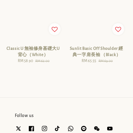
Classic U 無袖修身基礎大U
Sunlit Basic Off Shoulder 經
背心（White）
典一字肩長袖 （Black）
Sale
RM 58.90
Regular
Sale
RM 65.55
Regular
RM 62.00
RM 69.00
price
price
price
price
Follow us