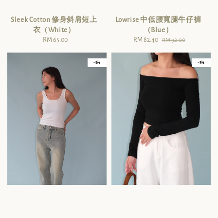
Sleek Cotton 修身斜肩短上
Lowrise 中低腰寬腿牛仔褲
衣（White）
（Blue）
RM 65.00
Regular
Sale
RM 82.40
Regular
RM 92.00
price
price
price
- 5%
- 5%