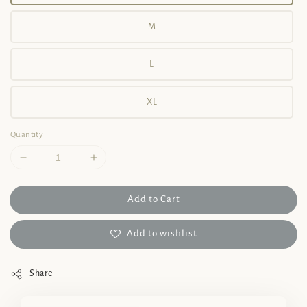
M
L
XL
Quantity
Add to Cart
Add to wishlist
Share