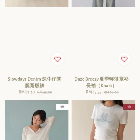
Slowdays Denim 深牛仔闊
Daze Breezy 夏季輕薄罩衫
腿寬版褲
長袖（Khaki）
Sale
RM 87.40
Regular
Sale
RM 65.55
Regular
RM 92.00
RM 69.00
price
price
price
price
- 5%
- 5%