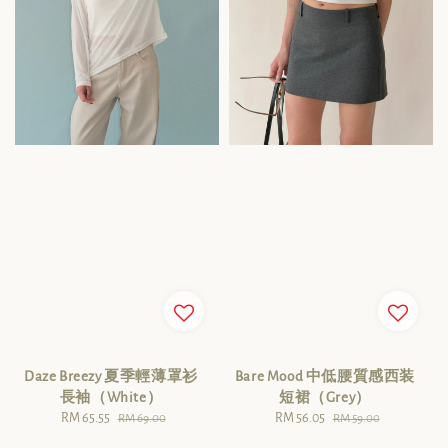
Daze Breezy 夏季輕薄罩衫
Bare Mood 中低腰質感西装
長袖（White）
短裙（Grey）
Sale
RM 65.55
Regular
Sale
RM 56.05
Regular
RM 69.00
RM 59.00
price
price
price
price