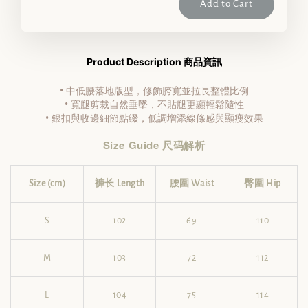
Add to Cart
Product Description 商品資訊
• 中低腰落地版型，修飾胯寬並拉長整體比例
• 寬腿剪裁自然垂墜，不貼腿更顯輕鬆隨性
• 銀扣與收邊細節點綴，低調增添線條感與顯瘦效果
Size Guide 尺码解析
Size (cm)
褲长 Length
腰圍 Waist
臀圍 Hip
S
102
69
110
M
103
72
112
L
104
75
114