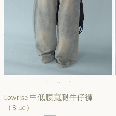
1
/
7
Lowrise 中低腰寬腿牛仔褲
（Blue）