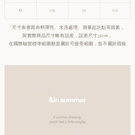
XL
105
79
116
*
尺寸表會因布料彈性、水洗處理、測量起訖點等因素，
與實際商品尺寸略有誤差，誤差尺寸±2cm，
在國際驗貨標準範圍都是屬於可接受範圍，並不屬於瑕疵