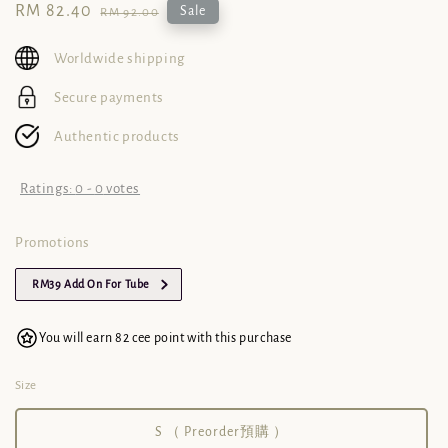
Sale
RM 82.40
Regular
Sale
RM 92.00
price
price
Worldwide shipping
Secure payments
Authentic products
Ratings:
0
-
0
votes
Promotions
RM39 Add On For Tube
You will earn 82 cee point with this purchase
Size
S （ Preorder預購 ）