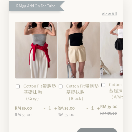
RM39 Add On For Tube
View All
Cotton Fi
Cotton Fit帶胸墊
Cotton Fit帶胸墊
基礎抹胸
基礎抹胸
基礎抹胸
（White）
（Grey）
（Black）
-
RM 39.00
-
+
-
+
RM 39.00
RM 39.00
RM 55.00
RM 55.00
RM 55.00