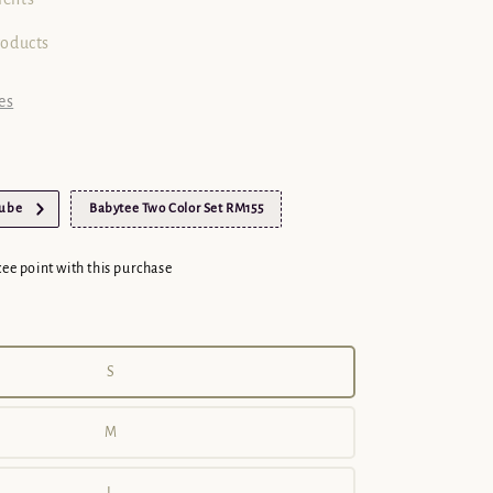
roducts
es
Tube
Babytee Two Color Set RM155
cee point with this purchase
S
M