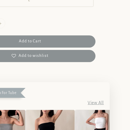
L
Add to Cart
Add to wishlist
 For Tube
View All