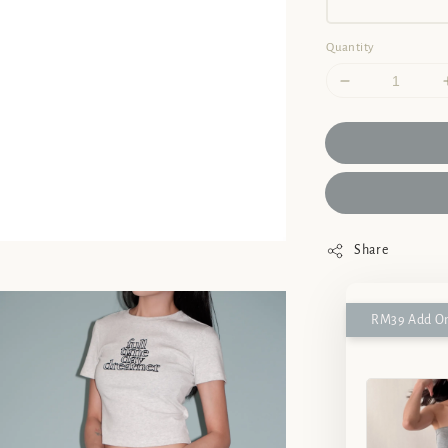
Quantity
Share
RM39 Add On