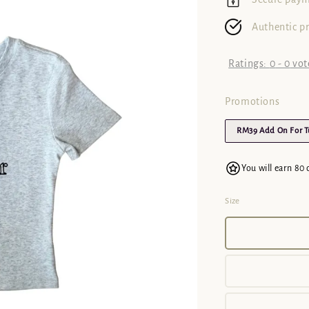
Authentic p
Ratings:
0
-
0
vot
Promotions
RM39 Add On For 
You will earn 80 
Size