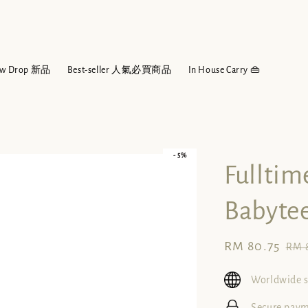
w Drop 新品
Best-seller 人氣必買商品
In House Carry 👜
- 5%
Fullti
Babyt
Sale
RM 80.75
Reg
RM 
price
pri
Worldwide 
Secure pay