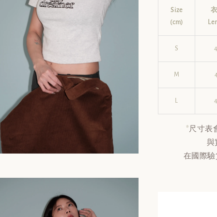
Size
(cm)
Le
S
M
L
*
尺寸表
與
在國際驗