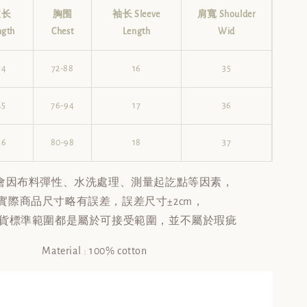
衣长
胸围
袖长 Sleeve
肩寬 Shoulder
ngth
Chest
Length
Wid
44
72-88
16
35
45
76-94
17
36
46
80-98
18
37
會因布料彈性、水洗處理、測量起訖點等因素，
實際商品尺寸略有誤差，誤差尺寸±2cm，
貨標準範圍都是屬於可接受範圍，並不屬於瑕疵
Material : 100% cotton