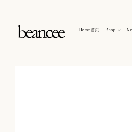
Home 首页
Shop
Ne