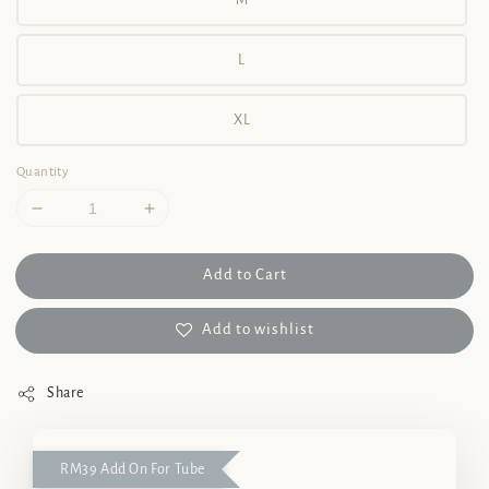
M
L
XL
Quantity
Add to Cart
Add to wishlist
Share
RM39 Add On For Tube