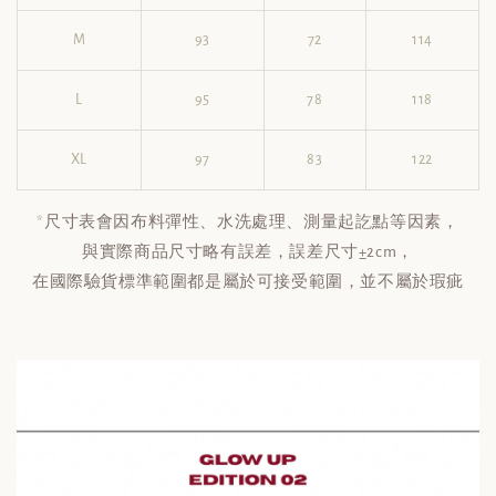
M
93
72
114
L
95
78
118
XL
97
83
122
*
尺寸表會因布料彈性、水洗處理、測量起訖點等因素，
與實際商品尺寸略有誤差，誤差尺寸±2cm，
在國際驗貨標準範圍都是屬於可接受範圍，並不屬於瑕疵