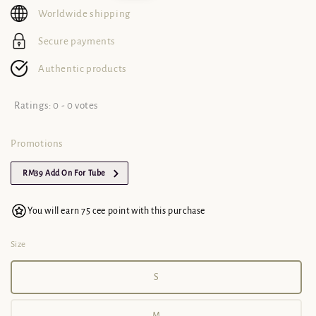
Worldwide shipping
Secure payments
Authentic products
Ratings:
0
-
0
votes
Promotions
RM39 Add On For Tube
You will earn 75 cee point with this purchase
Size
S