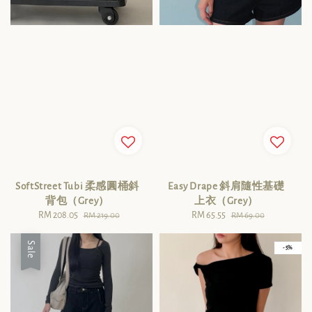
SoftStreet Tubi 柔感圓桶斜
Easy Drape 斜肩隨性基礎
背包（Grey）
上衣（Grey）
Sale
RM 208.05
Regular
Sale
RM 65.55
Regular
RM 219.00
RM 69.00
price
price
price
price
Sale
- 5%