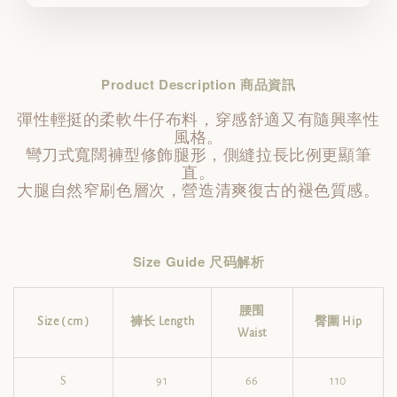
Product Description 商品資訊
彈性輕挺的柔軟牛仔布料，穿感舒適又有隨興率性
風格。
彎刀式寬闊褲型修飾腿形，側縫拉長比例更顯筆
直。
大腿自然窄刷色層次，營造清爽復古的褪色質感。
Size Guide 尺码解析
腰围
Size ( cm )
褲长
Length
臀圍
Hip
Waist
S
91
66
110