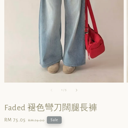
1
/
5
Faded 褪色彎刀闊腿長褲
Sale
RM 75.05
Regular
Sale
RM 79.00
price
price