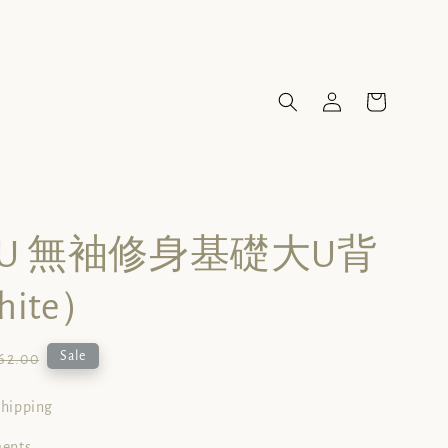
sic U 無袖修身基礎大U背
ite）
ular
Sale
62.00
ce
shipping
ments