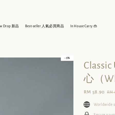
w Drop 新品
Best-seller 人氣必買商品
In House Carry 👜
- 5%
Clas
心（Wh
Sale
RM 58.90
Reg
RM 
price
pri
Worldwide 
Secure pay