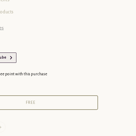
roducts
es
Tube
cee point with this purchase
FREE