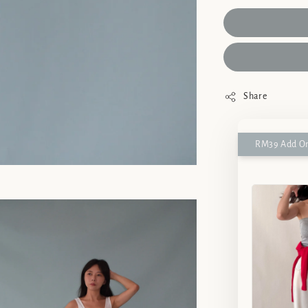
Share
RM39 Add On