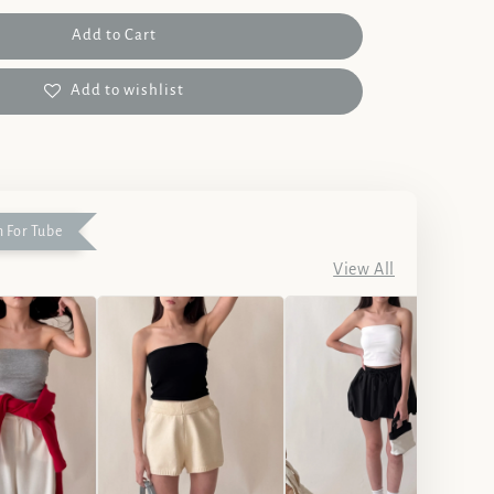
Add to Cart
Add to wishlist
 For Tube
View All