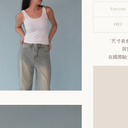
Size (cm)
FREE
*
尺寸表
與
在國際驗