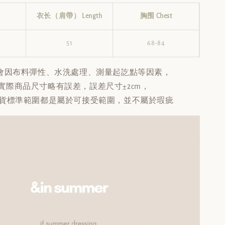
衣长（肩帶） Length
胸围 Chest
51
68-84
會因布料彈性、水洗處理、測量起訖點等因素，
實際商品尺寸略有誤差，誤差尺寸±2cm，
貨標準範圍都是屬於可接受範圍，並不屬於瑕疵