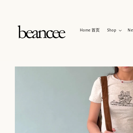
Home 首页
Shop
Ne