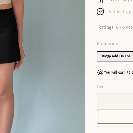
Authentic p
Ratings:
0
-
0
vot
Promotions
RM39 Add On For 
You will earn 56 
Size