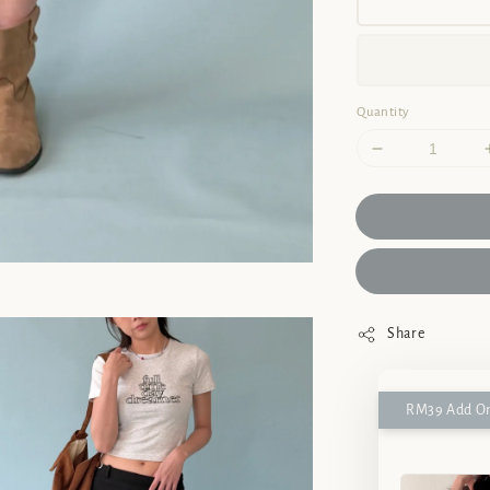
Quantity
Share
RM39 Add On