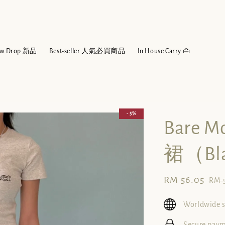
w Drop 新品
Best-seller 人氣必買商品
In House Carry 👜
- 5%
Bare
裙（Bl
Sale
RM 56.05
Reg
RM 
price
pri
Worldwide 
Secure pay