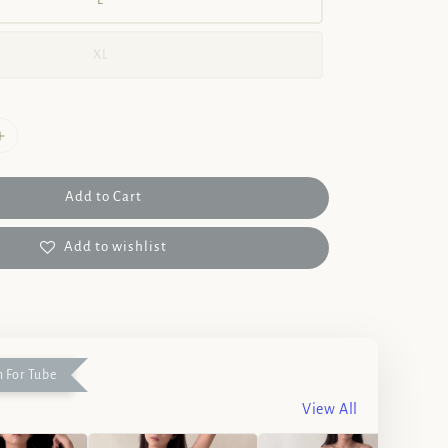
L
XL
Add to Cart
Add to wishlist
 For Tube
View All