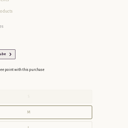
roducts
es
Tube
cee point with this purchase
S
M