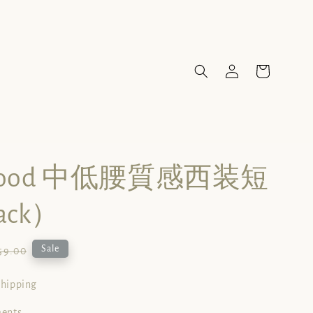
 Mood 中低腰質感西装短
ack）
ular
Sale
59.00
ce
shipping
ments