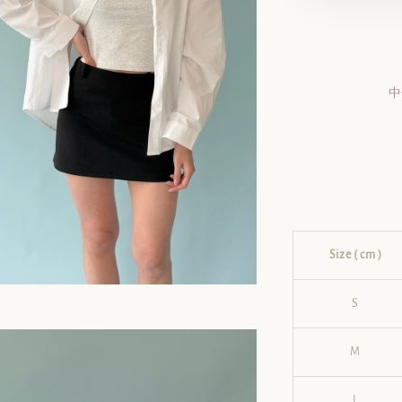
中
Size ( cm )
S
M
L