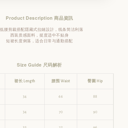
Product Description 商品資訊
低腰剪裁搭配隱藏式拉鏈設計，线条简洁利落
西装质感面料，挺度适中不贴身
短裙长度俐落，适合日常与通勤搭配
Size Guide 尺码解析
裙长
Length
腰围
Waist
臀圍
Hip
34
66
88
34
70
90
35
72
96