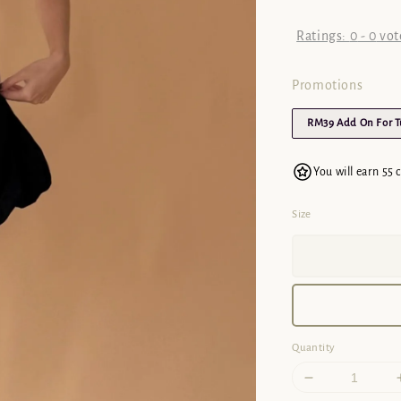
Ratings:
0
-
0
vot
Promotions
RM39 Add On For 
You will earn 55 
Size
Quantity