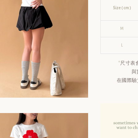
Size ( cm )
M
L
*
尺寸表
與
在國際驗