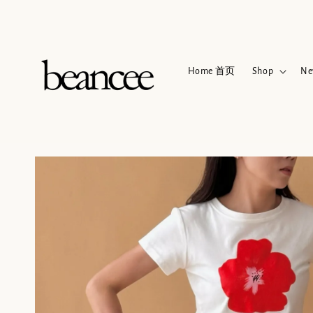
Home 首页
Shop
Ne