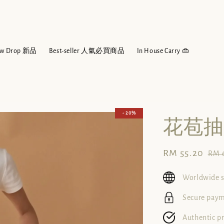
w Drop 新品
Best-seller 人氣必買商品
In House Carry 👜
- 20%
花苞抽
Sale
RM 55.20
Reg
RM 
price
pri
Worldwide 
Secure pay
Authentic p