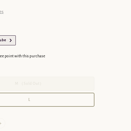
es
Tube
cee point with this purchase
M （Sold Out）
L