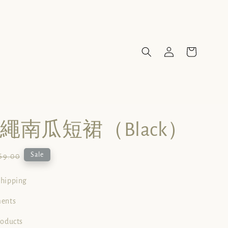
繩南瓜短裙（Black）
ular
Sale
69.00
ce
shipping
ments
roducts