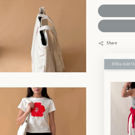
Share
RM39 Add On