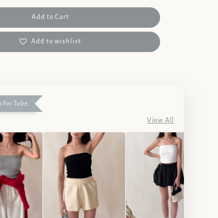
Add to Cart
Add to wishlist
 For Tube
View All