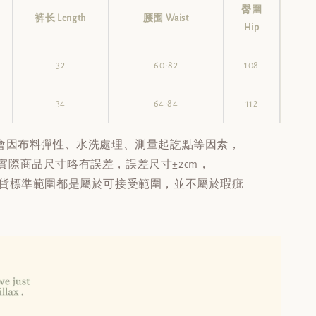
臀圍
裤长 Length
腰围 Waist
Hip
32
60-82
108
34
64-84
112
會因布料彈性、水洗處理、測量起訖點等因素，
實際商品尺寸略有誤差，誤差尺寸±2cm，
貨標準範圍都是屬於可接受範圍，並不屬於瑕疵