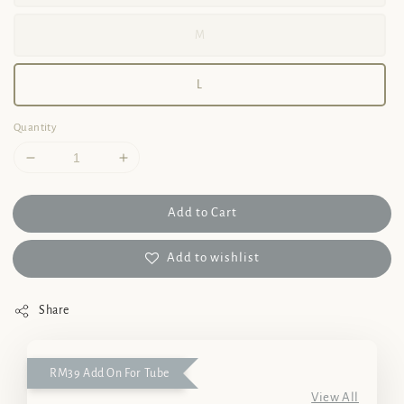
M
L
Quantity
Add to Cart
Add to wishlist
Share
RM39 Add On For Tube
View All