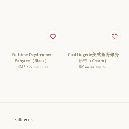
Cool Lingerie美式鱼骨修身
Fulltime Daydreamer
吊带（Cream）
Babytee（Black）
Sale
RM 44.00
Regular
Sale
RM 80.75
Regular
RM 55.00
RM 85.00
price
price
price
price
Follow us