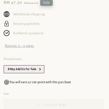
Sale
RM 47.20
Regular
Sale
RM 59.00
price
price
Worldwide shipping
Secure payments
Authentic products
Ratings:
0
-
0
votes
Promotions
RM39 Add On For Tube
You will earn 47 cee point with this purchase
Size
S （ Sold Out 售罄 ）