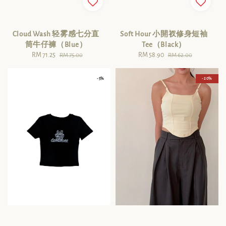
Cloud Wash 轻雾感七分直
Soft Hour 小開衩修身短袖
筒牛仔褲（Blue）
Tee（Black）
Sale
RM 71.25
Regular
Sale
RM 58.90
Regular
RM 75.00
RM 62.00
price
price
price
price
- 5%
- 20%