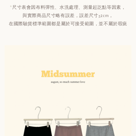
*
尺寸表會因布料彈性、水洗處理、測量起訖點等因素，
與實際商品尺寸略有誤差，誤差尺寸±2cm，
在國際驗貨標準範圍都是屬於可接受範圍，並不屬於瑕疵