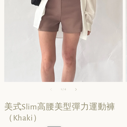
1
/
6
美式Slim高腰美型彈力運動褲
（Khaki）