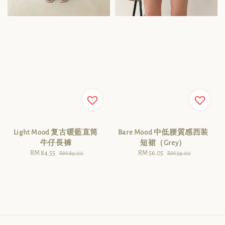
Light Mood 复古暖藍直筒
Bare Mood 中低腰質感西装
牛仔長褲
短裙（Grey）
Sale
RM 84.55
Regular
Sale
RM 56.05
Regular
RM 89.00
RM 59.00
price
price
price
price