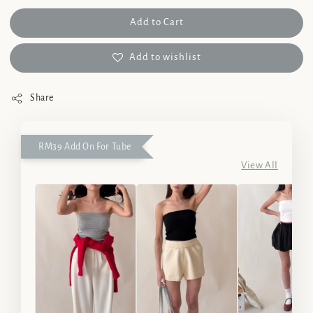
Add to Cart
Add to wishlist
Share
RM39 Add On For Tube
View All