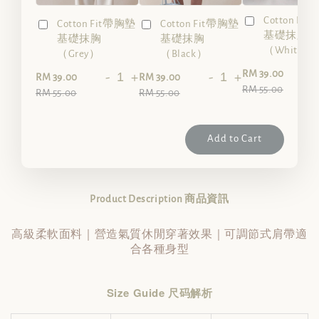
Cotton Fi
Cotton Fit帶胸墊
Cotton Fit帶胸墊
基礎抹胸
基礎抹胸
基礎抹胸
（White）
（Grey）
（Black）
-
RM 39.00
-
+
-
+
RM 39.00
RM 39.00
RM 55.00
RM 55.00
RM 55.00
Add to Cart
Product Description 商品資訊
高級柔軟面料｜營造氣質休閒穿著效果｜可調節式肩帶適
合各種身型
Size Guide 尺码解析