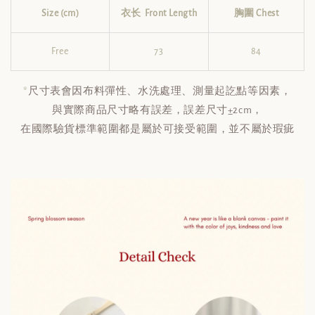
Size (cm)
衣长 Front Length
胸圍 Chest
Free
73
84
*
尺寸表會因布料彈性、水洗處理、測量起訖點等因素，
與實際商品尺寸略有誤差，誤差尺寸±2cm，
在國際驗貨標準範圍都是屬於可接受範圍，並不屬於瑕疵