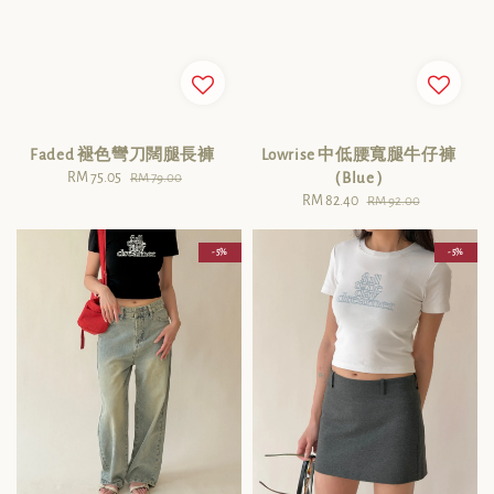
Faded 褪色彎刀闊腿長褲
Lowrise 中低腰寬腿牛仔褲
Sale
RM 75.05
Regular
（Blue）
RM 79.00
price
price
Sale
RM 82.40
Regular
RM 92.00
price
price
- 5%
- 5%