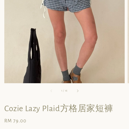
1
/
16
Cozie Lazy Plaid方格居家短褲
Regular
RM 79.00
price