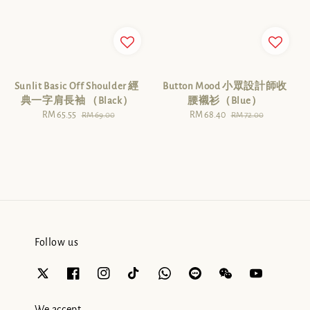
Sunlit Basic Off Shoulder 經
Button Mood 小眾設計師收
典一字肩長袖 （Black）
腰襯衫（Blue）
Sale
RM 65.55
Regular
Sale
RM 68.40
Regular
RM 69.00
RM 72.00
price
price
price
price
Follow us
We accept