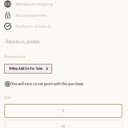
Worldwide shipping
Secure payments
Authentic products
Ratings:
0
-
0
votes
Promotions
RM39 Add On For Tube
You will earn 79 cee point with this purchase
Size
S
M