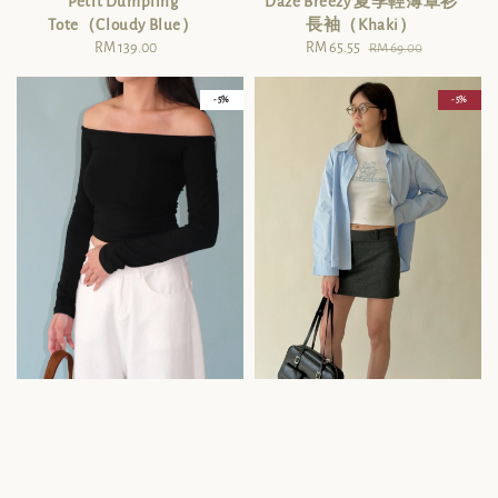
Petit Dumpling
Daze Breezy 夏季輕薄罩衫
Tote（Cloudy Blue）
長袖（Khaki）
RM 139.00
Regular
Sale
RM 65.55
Regular
RM 69.00
price
price
price
- 5%
- 5%