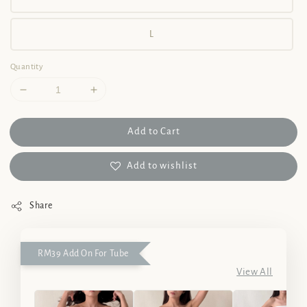
L
Quantity
Add to Cart
Add to wishlist
Share
RM39 Add On For Tube
View All