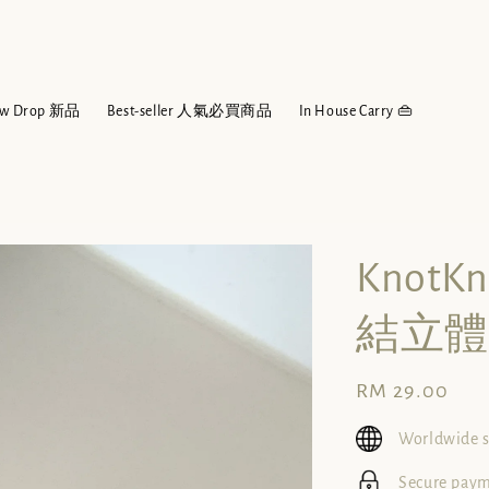
w Drop 新品
Best-seller 人氣必買商品
In House Carry 👜
KnotKn
結立體
Regular
RM 29.00
price
Worldwide 
Secure pay